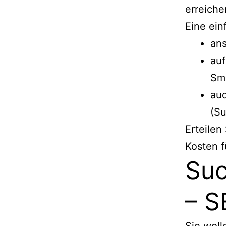
erreich
Eine ein
ans
auf
Sm
auc
(S
Erteilen
Kosten f
Suc
– S