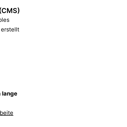
 (CMS)
bles
rstellt
n lange
beite