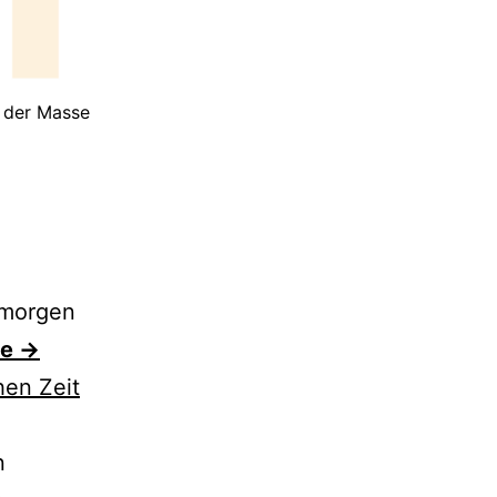
 der Masse
 morgen
se →
hen Zeit
n