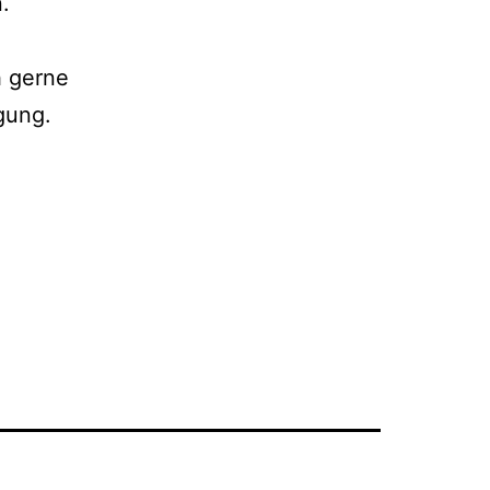
.
h gerne
gung.