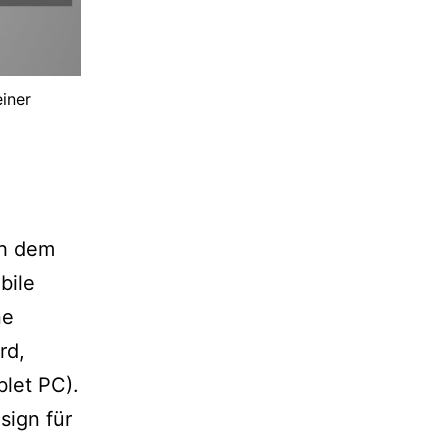
iner
ch dem
bile
ne
rd,
let PC).
sign für