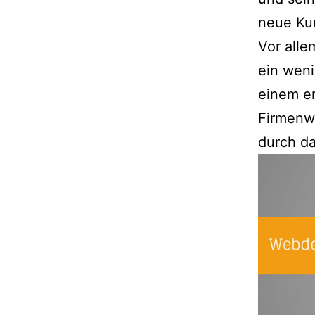
stebde
neue Ku
Vor alle
ein weni
einem er
Firmenwe
durch da