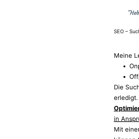
SEO – Suc
Meine L
On
Of
Die Such
erledigt
Optimie
in Ansp
Mit eine