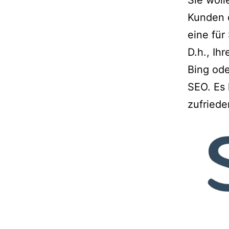
Sie woll
Kunden d
eine für
D.h., Ih
Bing ode
SEO. Es 
zufriede