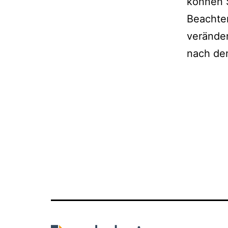
können S
Beachten
veränder
nach de