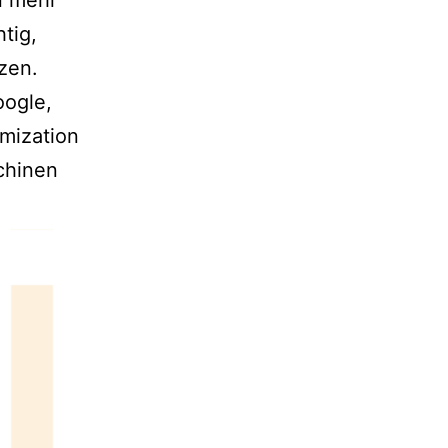
en mehr
tig,
zen.
oogle,
mization
chinen