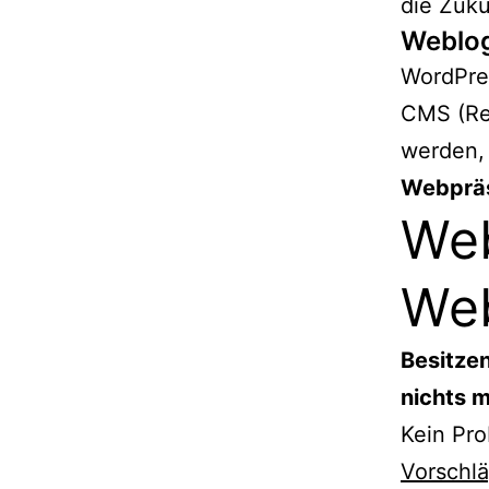
die Zuku
Weblo
WordPres
CMS (Red
werden, 
Webpräs
Web
Web
Besitzen
nichts 
Kein Pro
Vorschl