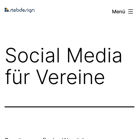
Zum
Stefan
Menü
Inhalt
Reinsprecht
springen
-
stebdesign
Social Media
für Vereine